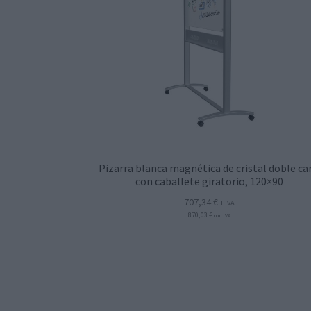
Pizarra blanca magnética de cristal doble ca
con caballete giratorio, 120×90
707,34
€
+ IVA
870,03
€
con IVA