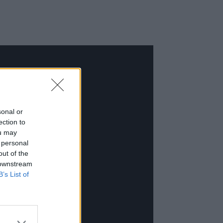
sonal or
ection to
ou may
 personal
out of the
 downstream
B’s List of