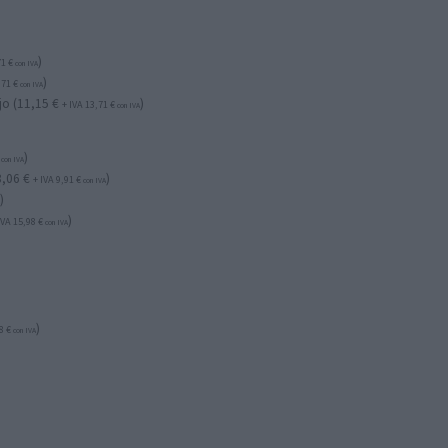
)
71
€
con IVA
)
,71
€
con IVA
o (
11,15
€
)
+ IVA
13,71
€
con IVA
)
con IVA
8,06
€
)
+ IVA
9,91
€
con IVA
)
A
)
IVA
15,98
€
con IVA
)
08
€
con IVA