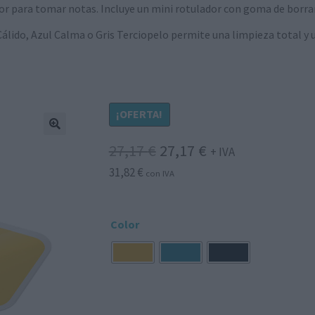
tor para tomar notas. Incluye un mini rotulador con goma de borrar
 Cálido, Azul Calma o Gris Terciopelo permite una limpieza total y 
¡OFERTA!
El
El
27,17
€
27,17
€
+ IVA
31,82
€
precio
precio
con IVA
original
actual
era:
es:
Color
27,17 €.
27,17 €.