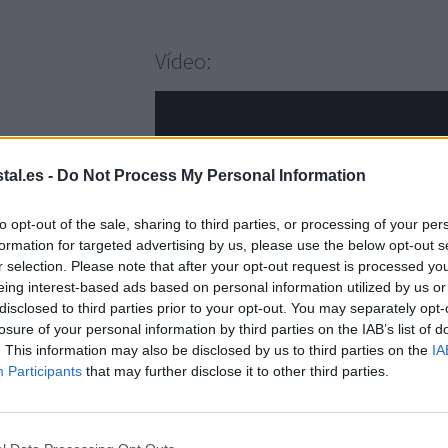
de
cristal
Vídeo:
Leitz
Cosy,
38×15
cantidad
stal.es -
Do Not Process My Personal Information
to opt-out of the sale, sharing to third parties, or processing of your per
formation for targeted advertising by us, please use the below opt-out s
r selection. Please note that after your opt-out request is processed y
eing interest-based ads based on personal information utilized by us or
disclosed to third parties prior to your opt-out. You may separately opt-
losure of your personal information by third parties on the IAB’s list of
. This information may also be disclosed by us to third parties on the
IA
Participants
that may further disclose it to other third parties.