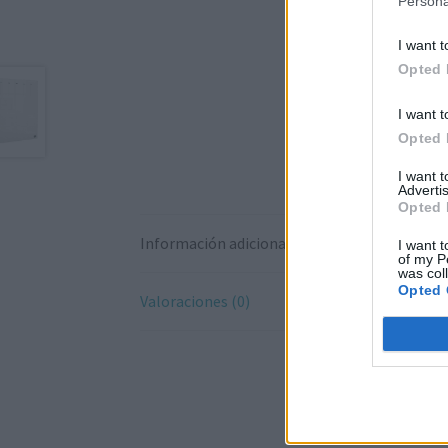
Persona
I want t
Opted 
I want t
Opted 
I want 
Advertis
Opted 
Información adicional
I want t
of my P
was col
Opted 
Valoraciones (0)