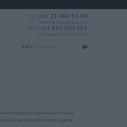
21 466 93 00
+351
TEL.
COSTO PARA RED FIJA PORTUGUESA
911 500 133
+351
MÓV.
COSTO PARA RED MÓVIL PORTUGUESA
0,00
€
0 productos
nte con rotulador, para uso en oficinas
ccesorios de oficina de la misma gama.