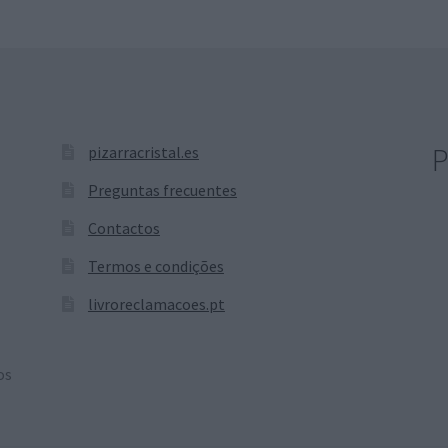
P
pizarracristal.es
Preguntas frecuentes
Contactos
Termos e condições
livroreclamacoes.pt
os