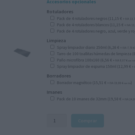
Accesorios opcionales
Rotuladores
Pack de 4 rotuladores negros (
11,15
€
+ IVA
13,
Pack de 4 rotuladores blancos (
11,15
€
+ IVA
13
Pack de 4 rotuladores negro, azul, verde y roj
Limpieza
Spray limpiador diario 250ml (
6,26
€
+ IVA
7,70
€
Tarro de 100 toallitas húmedas de limpieza (
Paño microfibra 100x160 (
6,56
€
+ IVA
8,07
€
con IV
Spray limpiador de espuma 150ml (
12,99
€
+ 
Borradores
Borrador magnético (
15,51
€
)
+ IVA
19,08
€
con IVA
Imanes
Pack de 10 imanes de 32mm (
19,58
€
+ IVA
24,
Pizarra
Comprar
de
sobremesa