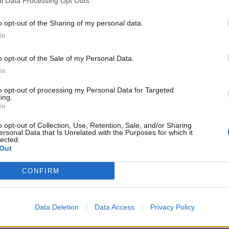
l Data Processing Opt Outs
SKU:
N/D
o opt-out of the Sharing of my personal data.
Categoría:
Pizarras de cristal para escribir
In
Etiqueta:
Pizzaras de escritura de rotulador de
Marca:
Leitz
o opt-out of the Sale of my Personal Data.
In
to opt-out of processing my Personal Data for Targeted
ing.
In
Información adicional
o opt-out of Collection, Use, Retention, Sale, and/or Sharing
ersonal Data that Is Unrelated with the Purposes for which it
lected.
Out
Peso
N/D
CONFIRM
Dimensiones
N/D
Data Deletion
Data Access
Privacy Policy
Color
Amarillo,