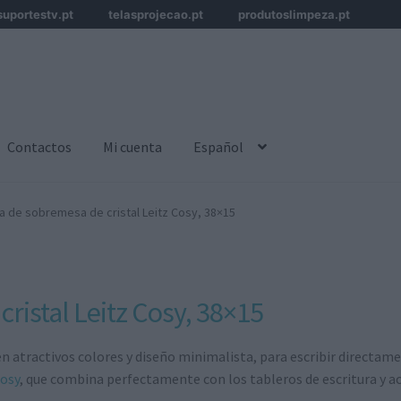
suportestv.pt
telasprojecao.pt
produtoslimpeza.pt
Contactos
Mi cuenta
Español
ra de sobremesa de cristal Leitz Cosy, 38×15
ristal Leitz Cosy, 38×15
 atractivos colores y diseño minimalista, para escribir directame
osy
, que combina perfectamente con los tableros de escritura y a