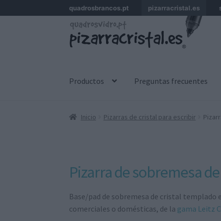
quadrosbrancos.pt
pizarracristal.es
Ir
Ir
a
al
la
contenido
navegación
Productos
Preguntas frecuentes
Inicio
Pizarras de cristal para escribir
Pizar
Pizarra de sobremesa de c
Base/pad de sobremesa de cristal templado en
comerciales o domésticas, de la
gama Leitz C