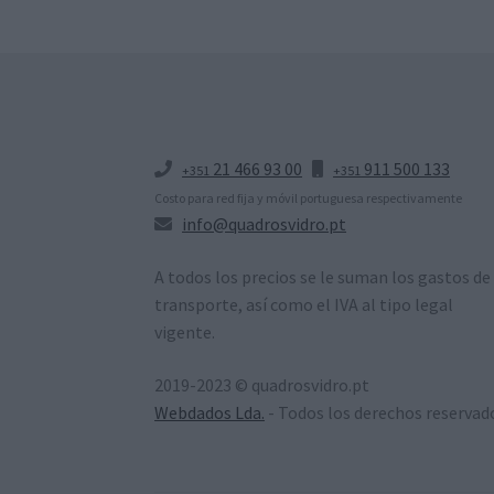
21 466 93 00
911 500 133
+351
+351
Costo para red fija y móvil portuguesa respectivamente
info@quadrosvidro.pt
A todos los precios se le suman los gastos de
transporte, así como el IVA al tipo legal
vigente.
2019-2023 © quadrosvidro.pt
Webdados Lda.
- Todos los derechos reservad