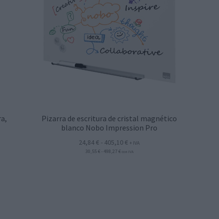
ra,
Pizarra de escritura de cristal magnético
blanco Nobo Impression Pro
Rango
24,84
€
-
405,10
€
+ IVA
Rango
30,55
€
-
498,27
€
de
con IVA
de
precios:
precios:
desde
desde
30,55 €
24,84 €
hasta
hasta
498,27 €
405,10 €