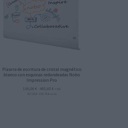
Pizarra de escritura de cristal magnético
blanco con esquinas redondeadas Nobo
Impression Pro
Rango
136,06
€
-
465,65
€
+ IVA
Rango
167,35
€
-
572,75
€
de
con IVA
de
precios:
precios:
desde
desde
167,35 €
136,06 €
hasta
hasta
572,75 €
465,65 €