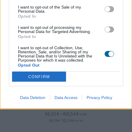
I want to opt-out of the Sale of my
Personal Data.
Opted In
I want to opt-out of processing my
Personal Data for Targeted Advertising.
Opted In
I want to opt-out of Collection, Use,
Retention, Sale, and/or Sharing of my
Personal Data that Is Unrelated with the
Purposes for which it was collected.
Opted Out
CONFIRM
Data Deletion
Data Access
Privacy Policy
Pizarra de escritura de cristal magnético negro Nobo
Impression Pro
Rango
56,33
€
-
416,54
€
+ IVA
Rango
de
69,29
€
-
512,34
€
con IVA
de
precios:
precios: