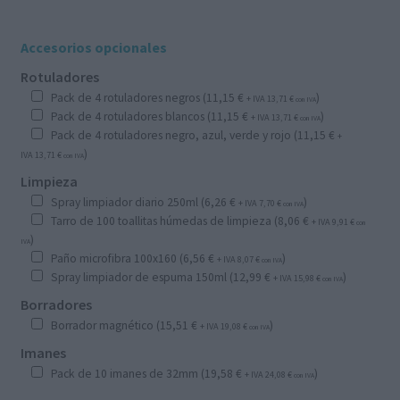
Accesorios opcionales
Rotuladores
Pack de 4 rotuladores negros (
11,15
€
)
+ IVA
13,71
€
con IVA
Pack de 4 rotuladores blancos (
11,15
€
)
+ IVA
13,71
€
con IVA
Pack de 4 rotuladores negro, azul, verde y rojo (
11,15
€
+
)
IVA
13,71
€
con IVA
Limpieza
Spray limpiador diario 250ml (
6,26
€
)
+ IVA
7,70
€
con IVA
Tarro de 100 toallitas húmedas de limpieza (
8,06
€
+ IVA
9,91
€
con
)
IVA
Paño microfibra 100x160 (
6,56
€
)
+ IVA
8,07
€
con IVA
Spray limpiador de espuma 150ml (
12,99
€
)
+ IVA
15,98
€
con IVA
Borradores
Borrador magnético (
15,51
€
)
+ IVA
19,08
€
con IVA
Imanes
Pack de 10 imanes de 32mm (
19,58
€
)
+ IVA
24,08
€
con IVA