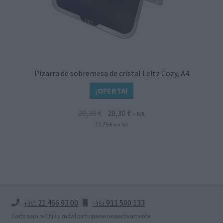
Pizarra de sobremesa de cristal Leitz Cozy, A4
¡OFERTA!
El
El
20,30
€
20,30
€
+ IVA
precio
precio
23,79
€
con IVA
original
actual
era:
es:
20,30 €.
20,30 €.
21 466 93 00
911 500 133
+351
+351
Costo para red fija y móvil portuguesa respectivamente