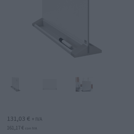
131,03
€
+ IVA
161,17
€
con IVA