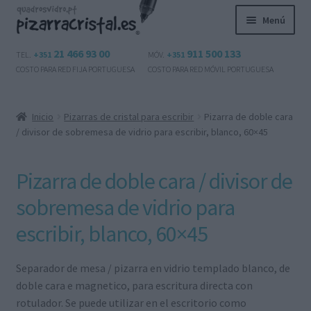
Ir
Ir
Menú
a
al
la
contenido
Expandi
21 466 93 00
911 500 133
Productos
TEL.
+351
MÓV.
+351
navegación
el
COSTO PARA RED FIJA PORTUGUESA
COSTO PARA RED MÓVIL PORTUGUESA
menú
Preguntas frecuentes
hijo
Inicio
Pizarras de cristal para escribir
Pizarra de doble cara
Contactos
/ divisor de sobremesa de vidrio para escribir, blanco, 60×45
Mi cuenta
Pizarra de doble cara / divisor de
Expandi
sobremesa de vidrio para
Español
el
escribir, blanco, 60×45
menú
hijo
Separador de mesa / pizarra en vidrio templado blanco, de
doble cara e magnetico, para escritura directa con
rotulador. Se puede utilizar en el escritorio como