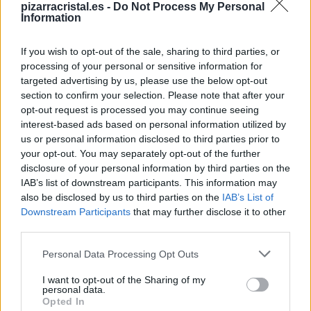
pizarracristal.es -
Do Not Process My Personal
Information
Peso
6,72 kg
If you wish to opt-out of the sale, sharing to third parties, or
Dimensiones
57,4 × 43,2 × 14 cm
processing of your personal or sensitive information for
targeted advertising by us, please use the below opt-out
section to confirm your selection. Please note that after your
Color
Blanco
opt-out request is processed you may continue seeing
interest-based ads based on personal information utilized by
us or personal information disclosed to third parties prior to
Marca
Nobo
your opt-out. You may separately opt-out of the further
disclosure of your personal information by third parties on the
IAB’s list of downstream participants. This information may
also be disclosed by us to third parties on the
IAB’s List of
Productos relacionados
Downstream Participants
that may further disclose it to other
third parties.
Personal Data Processing Opt Outs
I want to opt-out of the Sharing of my
personal data.
Opted In