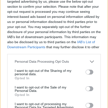
targeted advertising by us, please use the below opt-out
section to confirm your selection. Please note that after your
Valoraciones (0)
opt-out request is processed you may continue seeing
interest-based ads based on personal information utilized by
us or personal information disclosed to third parties prior to
Información adicional
your opt-out. You may separately opt-out of the further
disclosure of your personal information by third parties on the
IAB’s list of downstream participants. This information may
Peso
20 kg
also be disclosed by us to third parties on the
IAB’s List of
Downstream Participants
that may further disclose it to other
third parties.
Dimensiones
70 × 74,5 × 185 cm
Personal Data Processing Opt Outs
Tamanho (L x A)
70×100 cm
I want to opt-out of the Sharing of my
personal data.
Opted In
Color
Blanco
I want to opt-out of the Sale of my
Personal Data.
Opted In
I want to opt-out of processing my
Marca
Nobo
Personal Data for Targeted Advertising.