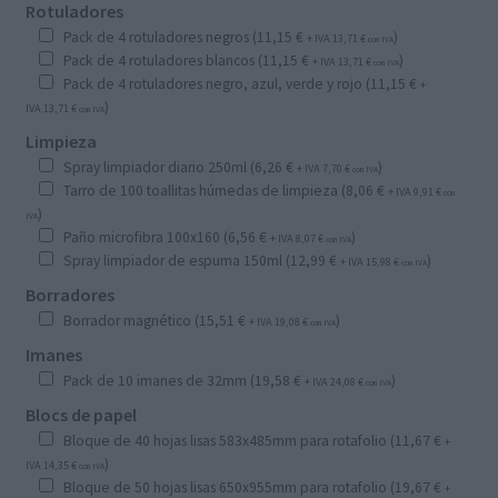
Rotuladores
Pack de 4 rotuladores negros (
11,15
€
)
+ IVA
13,71
€
con IVA
Pack de 4 rotuladores blancos (
11,15
€
)
+ IVA
13,71
€
con IVA
Pack de 4 rotuladores negro, azul, verde y rojo (
11,15
€
+
)
IVA
13,71
€
con IVA
Limpieza
Spray limpiador diario 250ml (
6,26
€
)
+ IVA
7,70
€
con IVA
Tarro de 100 toallitas húmedas de limpieza (
8,06
€
+ IVA
9,91
€
con
)
IVA
Paño microfibra 100x160 (
6,56
€
)
+ IVA
8,07
€
con IVA
Spray limpiador de espuma 150ml (
12,99
€
)
+ IVA
15,98
€
con IVA
Borradores
Borrador magnético (
15,51
€
)
+ IVA
19,08
€
con IVA
Imanes
Pack de 10 imanes de 32mm (
19,58
€
)
+ IVA
24,08
€
con IVA
Blocs de papel
Bloque de 40 hojas lisas 583x485mm para rotafolio (
11,67
€
+
)
IVA
14,35
€
con IVA
Bloque de 50 hojas lisas 650x955mm para rotafolio (
19,67
€
+