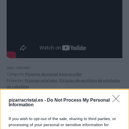
SKU:
1903949
Categoría:
Pizarras de cristal para escribir
Etiquetas:
Pizarras rotafolio
,
Pizzaras de escritura de rotulador
de caballete
Marca:
Nobo
pizarracristal.es -
Do Not Process My Personal
Information
If you wish to opt-out of the sale, sharing to third parties, or
Información adicional
processing of your personal or sensitive information for