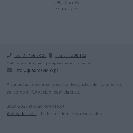
390,15
€
+ IVA
479,88
€
con IVA
21 466 93 00
911 500 133
+351
+351
Costo para red fija y móvil portuguesa respectivamente
info@quadrosvidro.pt
A todos los precios se le suman los gastos de transporte,
así como el IVA al tipo legal vigente.
2019-2023 © quadrosvidro.pt
Webdados Lda.
- Todos los derechos reservados