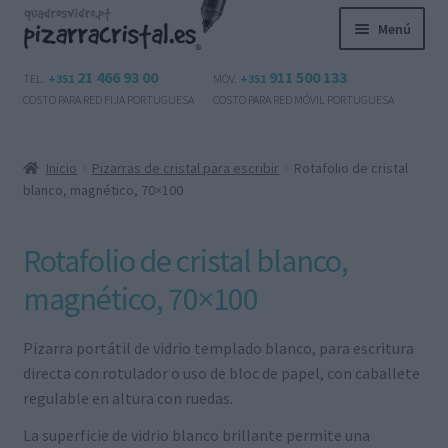
Ir
Ir
Menú
a
al
la
contenido
Expandi
21 466 93 00
911 500 133
Productos
TEL.
+351
MÓV.
+351
navegación
el
COSTO PARA RED FIJA PORTUGUESA
COSTO PARA RED MÓVIL PORTUGUESA
menú
Preguntas frecuentes
hijo
Inicio
Pizarras de cristal para escribir
Rotafolio de cristal
Contactos
blanco, magnético, 70×100
Mi cuenta
Rotafolio de cristal blanco,
Expandi
magnético, 70×100
Español
el
menú
Pizarra portátil de vidrio templado blanco, para escritura
hijo
directa con rotulador o uso de bloc de papel, con caballete
regulable en altura con ruedas.
La superficie de vidrio blanco brillante permite una