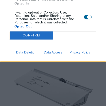
Opted In
Guía de instalación
Descargar
(469,88 KB)
I want to opt-out of Collection, Use,
Retention, Sale, and/or Sharing of my
Personal Data that Is Unrelated with the
Purposes for which it was collected.
Opted Out
Productos relacionados
CONFIRM
Data Deletion
Data Access
Privacy Policy