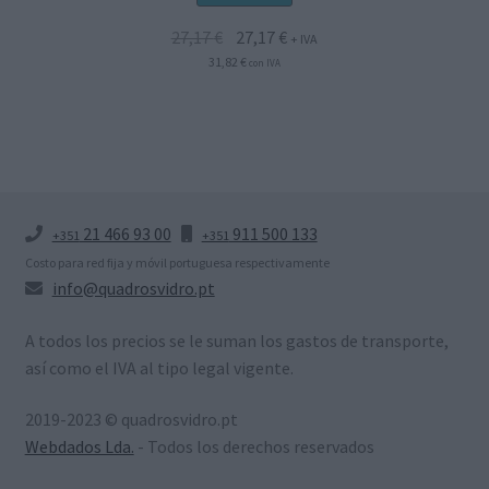
El
El
27,17
€
27,17
€
+ IVA
precio
precio
31,82
€
con IVA
original
actual
era:
es:
27,17 €.
27,17 €.
21 466 93 00
911 500 133
+351
+351
Costo para red fija y móvil portuguesa respectivamente
info@quadrosvidro.pt
A todos los precios se le suman los gastos de transporte,
así como el IVA al tipo legal vigente.
2019-2023 © quadrosvidro.pt
Webdados Lda.
- Todos los derechos reservados