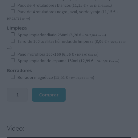
Pack de 4 rotuladores blancos (
11,15
€
)
+ IVA
13,71
€
con IVA
Pack de 4 rotuladores negro, azul, verde y rojo (
11,15
€
+
)
IVA
13,71
€
con IVA
Limpieza
Spray limpiador diario 250ml (
6,26
€
)
+ IVA
7,70
€
con IVA
Tarro de 100 toallitas húmedas de limpieza (
8,06
€
+ IVA
9,91
€
con
)
IVA
Paño microfibra 100x160 (
6,56
€
)
+ IVA
8,07
€
con IVA
Spray limpiador de espuma 150ml (
12,99
€
)
+ IVA
15,98
€
con IVA
Borradores
Borrador magnético (
15,51
€
)
+ IVA
19,08
€
con IVA
Pizarra
Comprar
de
sobremesa
cristal,
blanco,
Vídeo:
46x15
cantidad