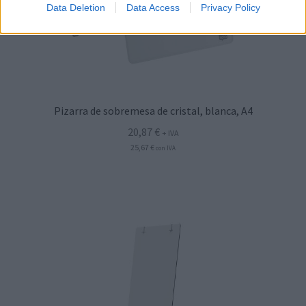
Data Deletion
Data Access
Privacy Policy
Pizarra de sobremesa de cristal, blanca, A4
20,87
€
+ IVA
25,67
€
con IVA