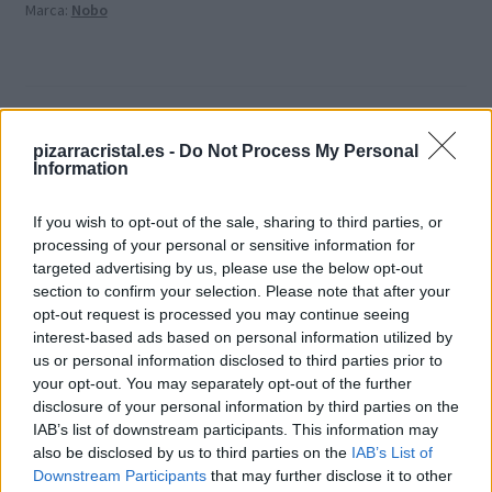
Marca:
Nobo
Información adicional
pizarracristal.es -
Do Not Process My Personal
Information
Valoraciones (0)
If you wish to opt-out of the sale, sharing to third parties, or
processing of your personal or sensitive information for
Información adicional
targeted advertising by us, please use the below opt-out
section to confirm your selection. Please note that after your
opt-out request is processed you may continue seeing
Peso
1,18 kg
interest-based ads based on personal information utilized by
us or personal information disclosed to third parties prior to
your opt-out. You may separately opt-out of the further
Dimensiones
46 × 15 × 6 cm
disclosure of your personal information by third parties on the
IAB’s list of downstream participants. This information may
also be disclosed by us to third parties on the
IAB’s List of
Color
Blanco
Downstream Participants
that may further disclose it to other