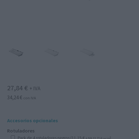
27,84
€
+ IVA
34,24
€
con IVA
Accesorios opcionales
Rotuladores
Pack de 4 rotuladores negros (
11,15
€
)
+ IVA
13,71
€
con IVA