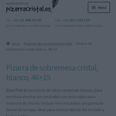
Ir
Ir
Menú
a
al
la
contenido
Expandi
21 466 93 00
911 500 133
Productos
TEL.
+351
MÓV.
+351
navegación
el
COSTO PARA RED FIJA PORTUGUESA
COSTO PARA RED MÓVIL PORTUGUESA
menú
Preguntas frecuentes
hijo
Inicio
Pizarras de cristal para escribir
Pizarra de
Contactos
sobremesa cristal, blanco, 46×15
Mi cuenta
Pizarra de sobremesa cristal,
Expandi
blanco, 46×15
Español
el
menú
Base/Pad de escritorio de vidrio templado blanco, para
hijo
escritura directa con rotulador con mini cajón para
material de oficina. Incluye mini rotulador con goma de
borrar en la tapa. Ideal para colocar detrás del teclado y
tomar notas.