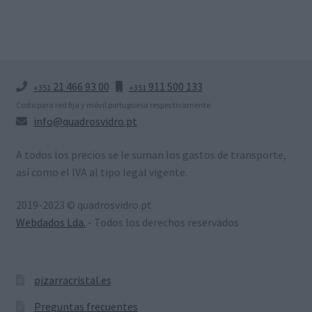
original
actual
era:
es:
19,26 €.
19,26 €.
21 466 93 00
911 500 133
+351
+351
Costo para red fija y móvil portuguesa respectivamente
info@quadrosvidro.pt
A todos los precios se le suman los gastos de transporte,
así como el IVA al tipo legal vigente.
2019-2023 © quadrosvidro.pt
Webdados Lda.
- Todos los derechos reservados
pizarracristal.es
Preguntas frecuentes