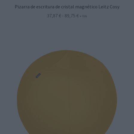
Pizarra de escritura de cristal magnético Leitz Cosy
Rango
37,87
€
-
89,75
€
+ IVA
de
precios:
desde
37,87 €
hasta
89,75 €