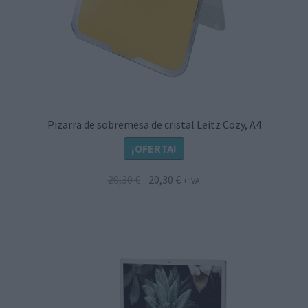
Pizarra de sobremesa de cristal Leitz Cozy, A4
¡OFERTA!
El
El
20,30
€
20,30
€
+ IVA
precio
precio
original
actual
era:
es:
20,30 €.
20,30 €.