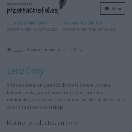
Ir
Ir
Menú
a
al
la
contenido
Expandi
21 466 93 00
911 500 133
Productos
TEL.
+351
MÓV.
+351
navegación
el
COSTO PARA RED FIJA PORTUGUESA
COSTO PARA RED MÓVIL PORTUGUESA
menú
Preguntas frecuentes
hijo
Inicio
Gama de producto
Leitz Cosy
Contactos
Leitz Cosy
Mi cuenta
Expandi
Siéntase como en casa allá donde le lleve su jornada
Español
el
laboral con la gama Cosy de Leitz. Con su diseño
menú
minimalista y sus atractivos colores, puedes añadir estilo y
hijo
color a tu espacio de trabajo.
Mostrar productos en color