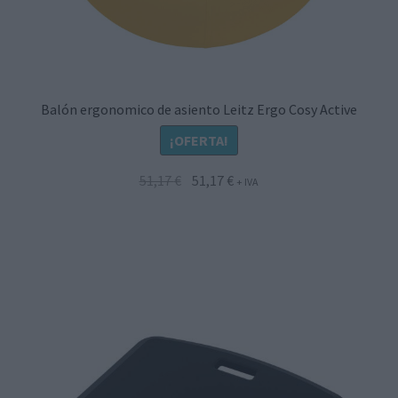
Balón ergonomico de asiento Leitz Ergo Cosy Active
¡OFERTA!
El
El
51,17
€
51,17
€
+ IVA
precio
precio
original
actual
era:
es:
51,17 €.
51,17 €.