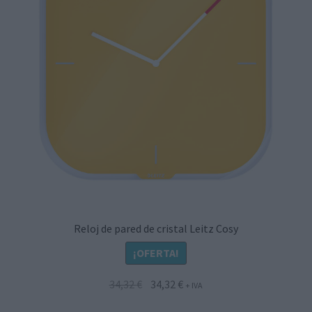
Reloj de pared de cristal Leitz Cosy
¡OFERTA!
El
El
34,32
€
34,32
€
+ IVA
precio
precio