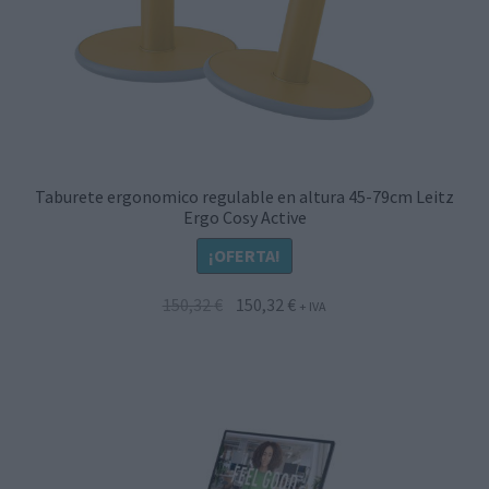
Taburete ergonomico regulable en altura 45-79cm Leitz
Ergo Cosy Active
¡OFERTA!
El
El
150,32
€
150,32
€
+ IVA
precio
precio
original
actual
era:
es:
150,32 €.
150,32 €.