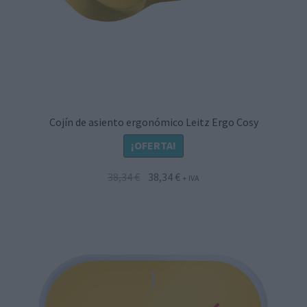
Cojín de asiento ergonómico Leitz Ergo Cosy
¡OFERTA!
El
El
38,34
€
38,34
€
+ IVA
precio
precio
original
actual
era:
es:
38,34 €.
38,34 €.