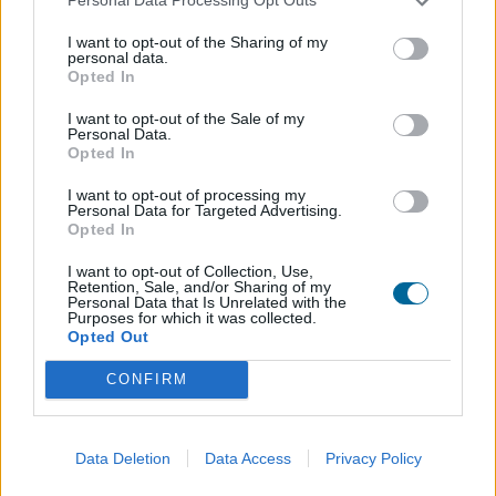
Personal Data Processing Opt Outs
El
El
38,82
€
38,82
€
+ IVA
precio
precio
I want to opt-out of the Sharing of my
personal data.
original
actual
Opted In
era:
es:
38,82 €.
38,82 €.
I want to opt-out of the Sale of my
Personal Data.
Opted In
I want to opt-out of processing my
Personal Data for Targeted Advertising.
Opted In
I want to opt-out of Collection, Use,
Retention, Sale, and/or Sharing of my
Personal Data that Is Unrelated with the
Purposes for which it was collected.
Opted Out
CONFIRM
Data Deletion
Data Access
Privacy Policy