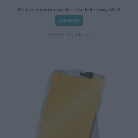
Pizarra de sobremesa de cristal Leitz Cosy, 38×15
¡OFERTA!
El
El
27,17
€
27,17
€
+ IVA
precio
precio
original
actual
era:
es:
27,17 €.
27,17 €.