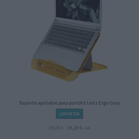
Soporte ajustable para portátil Leitz Ergo Cosy
¡OFERTA!
El
El
19,26
€
19,26
€
+ IVA
precio
precio