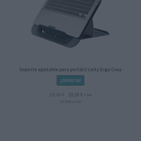
Soporte ajustable para portátil Leitz Ergo Cosy
¡OFERTA!
El
El
19,26
€
19,26
€
+ IVA
precio
precio
22,95
€
con IVA
original
actual
era:
es:
19,26 €.
19,26 €.