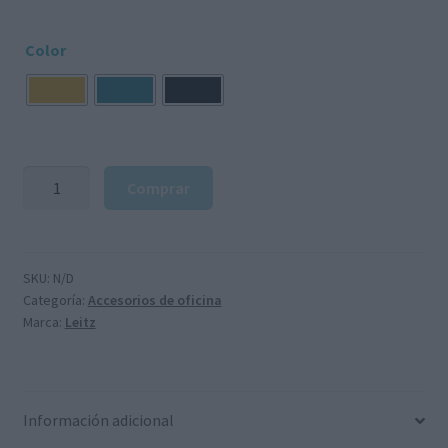
Color
Pack
Comprar
perforadora
+
grapadora
+
SKU:
N/D
Categoría:
Accesorios de oficina
tijeras
Marca:
Leitz
Leitz
Ergo
Cosy
cantidad
Información adicional