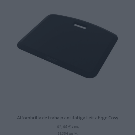
Alfombrilla de trabajo antifatiga Leitz Ergo Cosy
47,44
€
+ IVA
58,35
€
con IVA