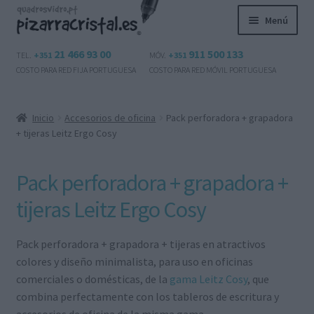
Ir
Ir
Menú
a
al
la
contenido
Expandi
21 466 93 00
911 500 133
Productos
TEL.
+351
MÓV.
+351
navegación
el
COSTO PARA RED FIJA PORTUGUESA
COSTO PARA RED MÓVIL PORTUGUESA
menú
Preguntas frecuentes
hijo
Inicio
Accesorios de oficina
Pack perforadora + grapadora
Contactos
+ tijeras Leitz Ergo Cosy
Mi cuenta
Pack perforadora + grapadora +
Expandi
tijeras Leitz Ergo Cosy
Español
el
menú
Pack perforadora + grapadora + tijeras en atractivos
hijo
colores y diseño minimalista, para uso en oficinas
comerciales o domésticas, de la
gama Leitz Cosy
, que
combina perfectamente con los tableros de escritura y
accesorios de oficina de la misma gama.