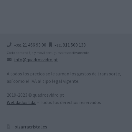
21 466 93 00
911 500 133
+351
+351
Costo para red fija y móvil portuguesa respectivamente
info@quadrosvidro.pt
A todos los precios se le suman los gastos de transporte,
así como el IVA al tipo legal vigente.
2019-2023 © quadrosvidro.pt
Webdados Lda.
- Todos los derechos reservados
pizarracristal.es