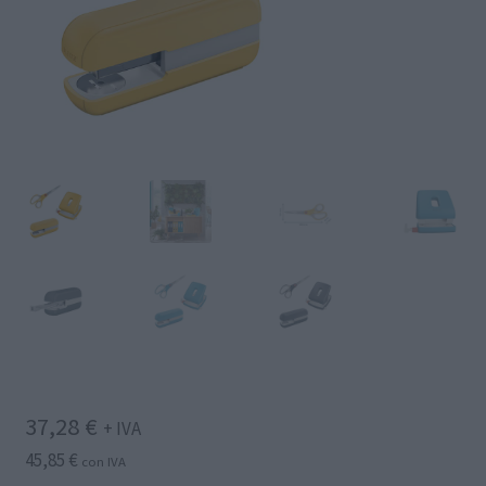
37,28
€
+ IVA
45,85
€
con IVA