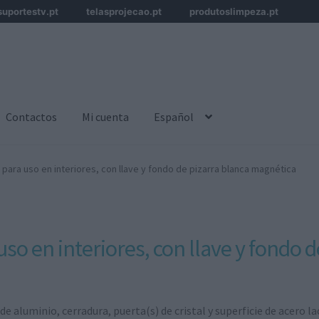
suportestv.pt
telasprojecao.pt
produtoslimpeza.pt
Contactos
Mi cuenta
Español
o para uso en interiores, con llave y fondo de pizarra blanca magnética
uso en interiores, con llave y fondo 
 de aluminio, cerradura, puerta(s) de cristal y superficie de acero l