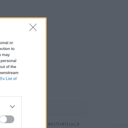
arra blanca
sonal or
ection to
ou may
 personal
out of the
 downstream
B’s List of
cm, 8 × A4 (92×67) cm, 9 × A4 (71×97) cm, 8