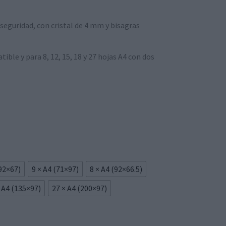
seguridad, con cristal de 4 mm y bisagras
tible y para 8, 12, 15, 18 y 27 hojas A4 con dos
(92×67)
9 × A4 (71×97)
8 × A4 (92×66.5)
 A4 (135×97)
27 × A4 (200×97)