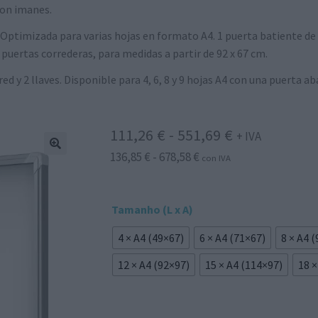
con imanes.
Optimizada para varias hojas en formato A4. 1 puerta batiente de 
 puertas correderas, para medidas a partir de 92 x 67 cm.
ed y 2 llaves. Disponible para 4, 6, 8 y 9 hojas A4 con una puerta aba
Rango
111,26
€
-
551,69
€
+ IVA
Rango
136,85
€
-
678,58
€
de
con IVA
de
precios:
precios:
desde
Tamanho (L x A)
desde
136,85 €
111,26 €
4 × A4 (49×67)
6 × A4 (71×67)
8 × A4 
hasta
hasta
12 × A4 (92×97)
15 × A4 (114×97)
18 ×
678,58 €
551,69 €