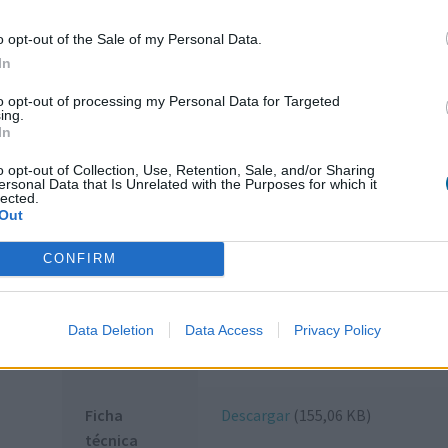
x A)
× A4 (92×66.5) cm, 12 × A4 (92×97)
cm, 27 × A4 (200×97) cm
o opt-out of the Sale of my Personal Data.
In
to opt-out of processing my Personal Data for Targeted
Color
Gris anodizado / Blanco
ing.
In
o opt-out of Collection, Use, Retention, Sale, and/or Sharing
ersonal Data that Is Unrelated with the Purposes for which it
Gama
Premium Plus
lected.
Out
CONFIRM
Marca
Nobo
Data Deletion
Data Access
Privacy Policy
Guía de
Descargar
(1,50 MB)
instalación
Ficha
Descargar
(155,06 KB)
técnica