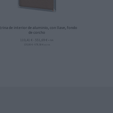
trina de interior de aluminio, con llave, fondo
de corcho
Rango
110,41
€
-
551,69
€
+ IVA
Rango
135,80
€
-
678,58
€
de
con IVA
de
precios:
precios:
desde
desde
135,80 €
110,41 €
hasta
hasta
678,58 €
551,69 €