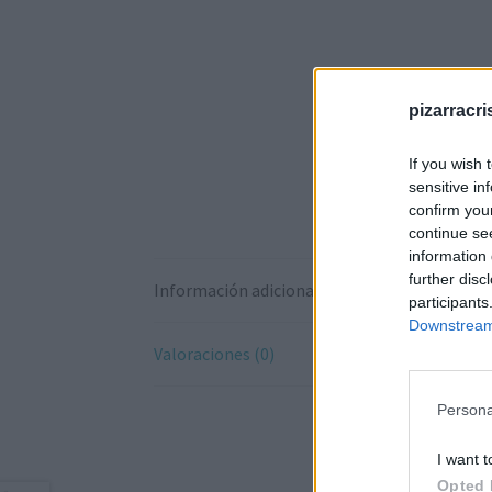
pizarracri
If you wish 
sensitive in
confirm you
continue se
information 
further disc
Información adicional
participants
Downstream 
Valoraciones (0)
Persona
I want t
Opted 