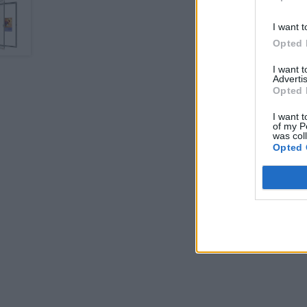
I want t
Opted 
I want 
Advertis
Opted 
I want t
of my P
was col
Opted 