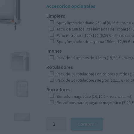
Accesorios opcionales
Limpieza
Spray limpiador diario 250ml (
6,26
€
+ IVA
7,70
€
Tarro de 100 toallitas húmedas de limpieza (
Paño microfibra 100x160 (
6,56
€
+ IVA
8,07
€
con IV
Spray limpiador de espuma 150ml (
12,99
€
+ 
Imanes
Pack de 10 imanes de 32mm (
19,58
€
+ IVA
24,
Rotuladores
Pack de 10 rotuladores en colores surtidos (
1
Pack de 10 rotuladores negros (
12,11
€
+ IVA
1
Borradores
Borrador magnético (
10,10
€
)
+ IVA
12,42
€
con IVA
Recambios para apagador magnético (
7,23
€
Vitrina
Comprar
de