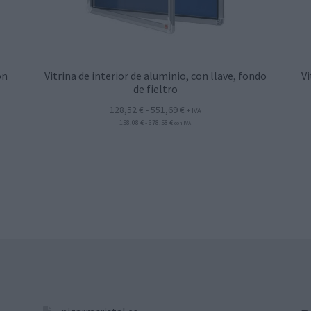
on
Vitrina de interior de aluminio, con llave, fondo
Vi
de fieltro
Rango
128,52
€
-
551,69
€
+ IVA
Rango
158,08
€
-
678,58
€
de
con IVA
de
precios:
precios:
desde
desde
158,08 €
128,52 €
hasta
hasta
678,58 €
551,69 €