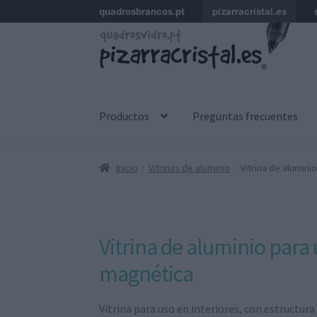
quadrosbrancos.pt
pizarracristal.es
Ir
Ir
a
al
la
contenido
navegación
Productos
Preguntas frecuentes
Inicio
Vitrinas de aluminio
Vitrina de alumini
Vitrina de aluminio para 
magnética
Vitrina para uso en interiores, con estructura