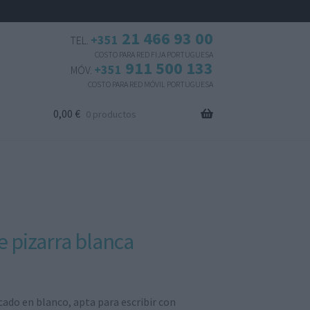
21 466 93 00
+351
TEL.
COSTO PARA RED FIJA PORTUGUESA
911 500 133
+351
MÓV.
COSTO PARA RED MÓVIL PORTUGUESA
0,00
€
0 productos
de pizarra blanca
acado en blanco, apta para escribir con