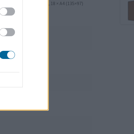
 cm, 15 × A4 (114×97) cm, 18 × A4 (135×97)