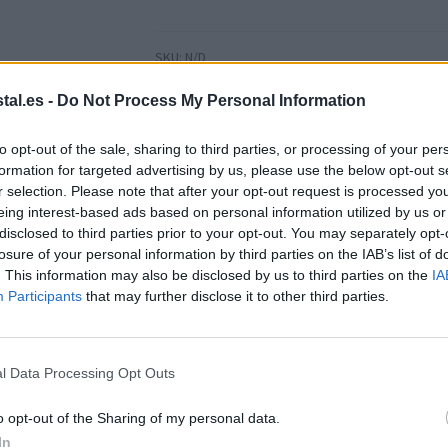
aluminio
para
uso
SKU:
N/D
Categoría:
Vitrinas de aluminio
en
stal.es -
Do Not Process My Personal Information
Etiqueta:
Vitrinas de aluminio con fondo de piz
interiores,
Marca:
Nobo
con
to opt-out of the sale, sharing to third parties, or processing of your per
llave
formation for targeted advertising by us, please use the below opt-out s
y
r selection. Please note that after your opt-out request is processed y
fondo
eing interest-based ads based on personal information utilized by us or
de
disclosed to third parties prior to your opt-out. You may separately opt-
Información adicional
losure of your personal information by third parties on the IAB’s list of
pizarra
. This information may also be disclosed by us to third parties on the
IA
blanca
Participants
that may further disclose it to other third parties.
magnética
Peso
N/D
cantidad
l Data Processing Opt Outs
Dimensiones
N/D
o opt-out of the Sharing of my personal data.
Tamanho (L
4 × A4 (49×67) cm, 6 × A4 (71×67) 
In