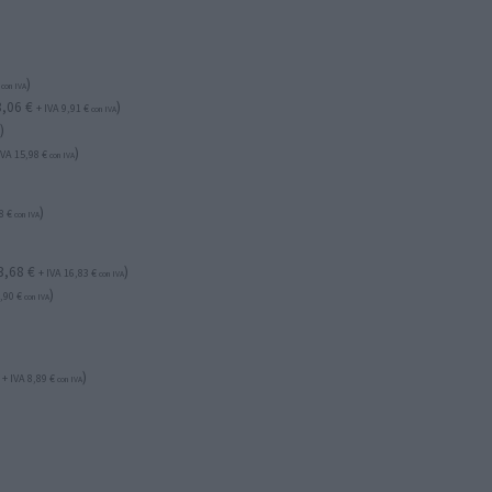
)
con IVA
8,06
€
)
+ IVA
9,91
€
con IVA
)
A
)
IVA
15,98
€
con IVA
)
08
€
con IVA
3,68
€
)
+ IVA
16,83
€
con IVA
)
4,90
€
con IVA
)
+ IVA
8,89
€
con IVA