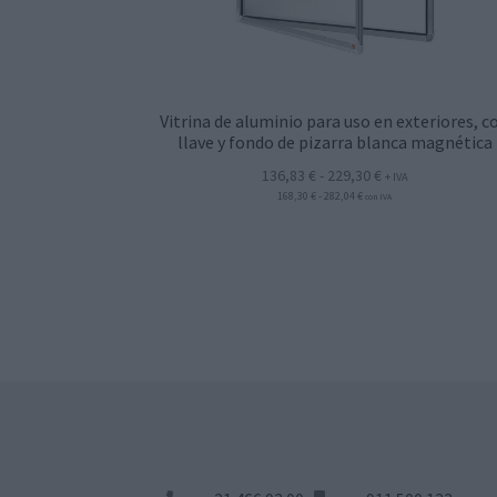
Vitrina de aluminio para uso en exteriores, c
llave y fondo de pizarra blanca magnética
Rango
136,83
€
-
229,30
€
+ IVA
Rango
168,30
€
-
282,04
€
de
con IVA
de
precios:
precios:
desde
desde
168,30 €
136,83 €
hasta
hasta
282,04 €
229,30 €